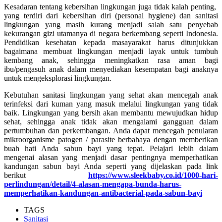
Kesadaran tentang kebersihan lingkungan juga tidak kalah penting,
yang terdiri dari kebersihan diri (personal hygiene) dan sanitasi
lingkungan yang masih kurang menjadi salah satu penyebab
kekurangan gizi utamanya di negara berkembang seperti Indonesia.
Pendidikan kesehatan kepada masayarakat harus ditunjukkan
bagaimana membuat lingkungan menjadi layak untuk tumbuh
kembang anak, sehingga meningkatkan rasa aman bagi
ibu/pengasuh anak dalam menyediakan kesempatan bagi anaknya
untuk mengeksplorasi lingkungan.
Kebutuhan sanitasi lingkungan yang sehat akan mencegah anak
terinfeksi dari kuman yang masuk melalui lingkungan yang tidak
baik. Lingkungan yang bersih akan membantu mewujudkan hidup
sehat, sehingga anak tidak akan mengalami gangguan dalam
pertumbuhan dan perkembangan. Anda dapat mencegah penularan
mikroorganisme patogen / parasite berbahaya dengan memberikan
buah hati Anda sabun bayi yang tepat. Pelajari lebih dalam
mengenai alasan yang menjadi dasar pentingnya memperhatikan
kandungan sabun bayi Anda seperti yang dijelaskan pada link
berikut
https://www.sleekbaby.co.id/1000-hari-
perlindungan/detail/4-alasan-mengapa-bunda-harus-
memperhatikan-kandungan-antibacterial-pada-sabun-bayi
TAGS
Sanitasi