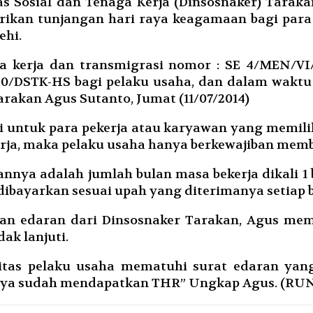
 Sosial dan Tenaga Kerja (Dinsosnaker) Taraka
ikan tunjangan hari raya keagamaan bagi para
ehi.
ga kerja dan transmigrasi nomor : SE 4/MEN/VI
0/DSTK-HS bagi pelaku usaha, dan dalam waktu 
arakan Agus Sutanto, Jumat (11/07/2014)
i untuk para pekerja atau karyawan yang memilik
rja, maka pelaku usaha hanya berkewajiban memb
nnya adalah jumlah bulan masa bekerja dikali 1
 dibayarkan sesuai upah yang diterimanya setiap 
an edaran dari Dinsosnaker Tarakan, Agus mem
ak lanjuti.
tas pelaku usaha mematuhi surat edaran yang
innya sudah mendapatkan THR” Ungkap Agus. (RU