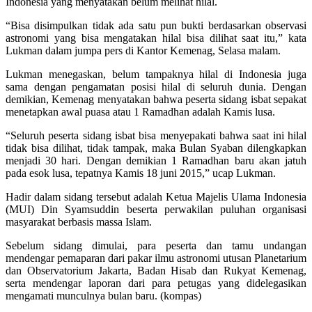
Indonesia yang menyatakan belum melihat hilal.
“Bisa disimpulkan tidak ada satu pun bukti berdasarkan observasi
astronomi yang bisa mengatakan hilal bisa dilihat saat itu,” kata
Lukman dalam jumpa pers di Kantor Kemenag, Selasa malam.
Lukman menegaskan, belum tampaknya hilal di Indonesia juga
sama dengan pengamatan posisi hilal di seluruh dunia. Dengan
demikian, Kemenag menyatakan bahwa peserta sidang isbat sepakat
menetapkan awal puasa atau 1 Ramadhan adalah Kamis lusa.
“Seluruh peserta sidang isbat bisa menyepakati bahwa saat ini hilal
tidak bisa dilihat, tidak tampak, maka Bulan Syaban dilengkapkan
menjadi 30 hari. Dengan demikian 1 Ramadhan baru akan jatuh
pada esok lusa, tepatnya Kamis 18 juni 2015,” ucap Lukman.
Hadir dalam sidang tersebut adalah Ketua Majelis Ulama Indonesia
(MUI) Din Syamsuddin beserta perwakilan puluhan organisasi
masyarakat berbasis massa Islam.
Sebelum sidang dimulai, para peserta dan tamu undangan
mendengar pemaparan dari pakar ilmu astronomi utusan Planetarium
dan Observatorium Jakarta, Badan Hisab dan Rukyat Kemenag,
serta mendengar laporan dari para petugas yang didelegasikan
mengamati munculnya bulan baru. (kompas)