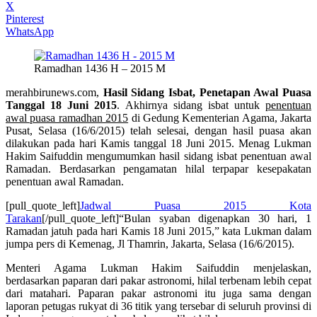
X
Pinterest
WhatsApp
Ramadhan 1436 H – 2015 M
merahbirunews.com,
Hasil Sidang Isbat, Penetapan Awal Puasa
Tanggal 18 Juni 2015
. Akhirnya sidang isbat untuk
penentuan
awal puasa ramadhan 2015
di Gedung Kementerian Agama, Jakarta
Pusat, Selasa (16/6/2015) telah selesai, dengan hasil puasa akan
dilakukan pada hari Kamis tanggal 18 Juni 2015. Menag Lukman
Hakim Saifuddin mengumumkan hasil sidang isbat penentuan awal
Ramadan. Berdasarkan pengamatan hilal terpapar kesepakatan
penentuan awal Ramadan.
[pull_quote_left]
Jadwal Puasa 2015 Kota
Tarakan
[/pull_quote_left]“Bulan syaban digenapkan 30 hari, 1
Ramadan jatuh pada hari Kamis 18 Juni 2015,” kata Lukman dalam
jumpa pers di Kemenag, Jl Thamrin, Jakarta, Selasa (16/6/2015).
Menteri Agama Lukman Hakim Saifuddin menjelaskan,
berdasarkan paparan dari pakar astronomi, hilal terbenam lebih cepat
dari matahari. Paparan pakar astronomi itu juga sama dengan
laporan petugas rukyat di 36 titik yang tersebar di seluruh provinsi di