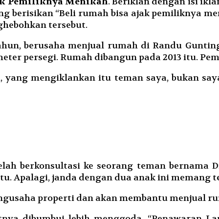
jak Pemiliknya Menikah
. Beriklan dengan isi i
g berisikan “Beli rumah bisa ajak pemiliknya meni
nghebohkan tersebut.
ahun, berusaha menjual rumah di Randu Guntin
meter persegi. Rumah dibangun pada 2013 itu. Pem
, yang mengiklankan itu teman saya, bukan say
ah berkonsultasi ke seorang teman bernama Di
tu. Apalagi, janda dengan dua anak ini memang 
ngusaha properti dan akan membantu menjual ru
tnya dibumbui lebih menggoda. “Penawaran Lan