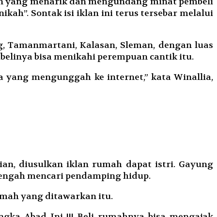
klan yang menarik dan mengundang minat pembeli
kah”. Sontak isi iklan ini terus tersebar melalui
g, Tamanmartani, Kalasan, Sleman, dengan luas
belinya bisa menikahi perempuan cantik itu.
a yang mengunggah ke internet,” kata Winallia,
an, diusulkan iklan rumah dapat istri. Gayung
tengah mencari pendamping hidup.
mah yang ditawarkan itu.
gka Abad Ini !!! Beli rumahnya bisa mengajak