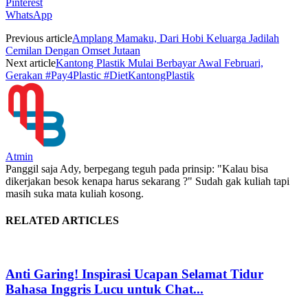
Pinterest
WhatsApp
Previous article
Amplang Mamaku, Dari Hobi Keluarga Jadilah
Cemilan Dengan Omset Jutaan
Next article
Kantong Plastik Mulai Berbayar Awal Februari,
Gerakan #Pay4Plastic #DietKantongPlastik
Atmin
Panggil saja Ady, berpegang teguh pada prinsip: "Kalau bisa
dikerjakan besok kenapa harus sekarang ?" Sudah gak kuliah tapi
masih suka mata kuliah kosong.
RELATED ARTICLES
Anti Garing! Inspirasi Ucapan Selamat Tidur
Bahasa Inggris Lucu untuk Chat...