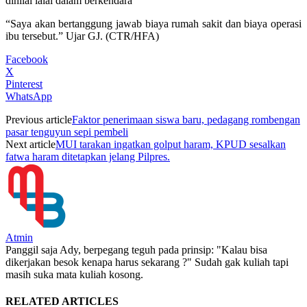
dinilai lalai dalam berkendara
“Saya akan bertanggung jawab biaya rumah sakit dan biaya operasi
ibu tersebut.” Ujar GJ. (CTR/HFA)
Facebook
X
Pinterest
WhatsApp
Previous article
Faktor penerimaan siswa baru, pedagang rombengan
pasar tenguyun sepi pembeli
Next article
MUI tarakan ingatkan golput haram, KPUD sesalkan
fatwa haram ditetapkan jelang Pilpres.
Atmin
Panggil saja Ady, berpegang teguh pada prinsip: "Kalau bisa
dikerjakan besok kenapa harus sekarang ?" Sudah gak kuliah tapi
masih suka mata kuliah kosong.
RELATED ARTICLES