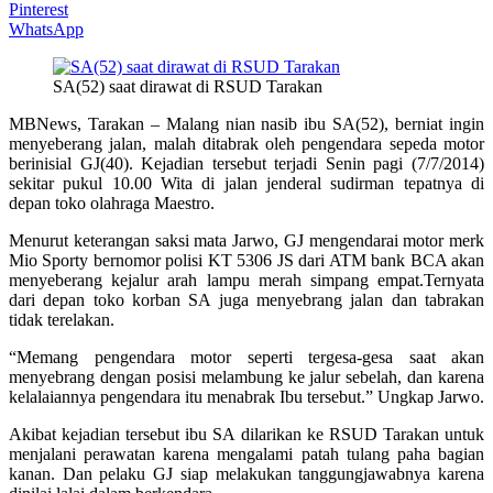
Pinterest
WhatsApp
SA(52) saat dirawat di RSUD Tarakan
MBNews, Tarakan – Malang nian nasib ibu SA(52), berniat ingin
menyeberang jalan, malah ditabrak oleh pengendara sepeda motor
berinisial GJ(40). Kejadian tersebut terjadi Senin pagi (7/7/2014)
sekitar pukul 10.00 Wita di jalan jenderal sudirman tepatnya di
depan toko olahraga Maestro.
Menurut keterangan saksi mata Jarwo, GJ mengendarai motor merk
Mio Sporty bernomor polisi KT 5306 JS dari ATM bank BCA akan
menyeberang kejalur arah lampu merah simpang empat.Ternyata
dari depan toko korban SA juga menyebrang jalan dan tabrakan
tidak terelakan.
“Memang pengendara motor seperti tergesa-gesa saat akan
menyebrang dengan posisi melambung ke jalur sebelah, dan karena
kelalaiannya pengendara itu menabrak Ibu tersebut.” Ungkap Jarwo.
Akibat kejadian tersebut ibu SA dilarikan ke RSUD Tarakan untuk
menjalani perawatan karena mengalami patah tulang paha bagian
kanan. Dan pelaku GJ siap melakukan tanggungjawabnya karena