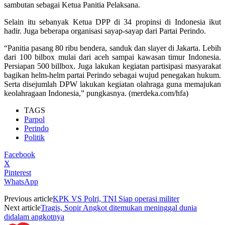
sambutan sebagai Ketua Panitia Pelaksana.
Selain itu sebanyak Ketua DPP di 34 propinsi di Indonesia ikut
hadir. Juga beberapa organisasi sayap-sayap dari Partai Perindo.
“Panitia pasang 80 ribu bendera, sanduk dan slayer di Jakarta. Lebih
dari 100 bilbox mulai dari aceh sampai kawasan timur Indonesia.
Persiapan 500 billbox. Juga lakukan kegiatan partisipasi masyarakat
bagikan helm-helm partai Perindo sebagai wujud penegakan hukum.
Serta disejumlah DPW lakukan kegiatan olahraga guna memajukan
keolahragaan Indonesia,” pungkasnya. (merdeka.com/hfa)
TAGS
Parpol
Perindo
Politik
Facebook
X
Pinterest
WhatsApp
Previous article
KPK VS Polri, TNI Siap operasi militer
Next article
Tragis, Sopir Angkot ditemukan meninggal dunia
didalam angkotnya