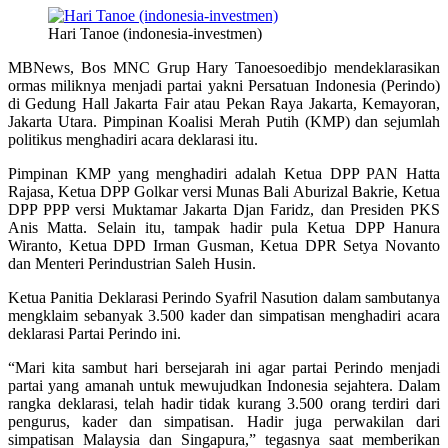
Hari Tanoe (indonesia-investmen)
MBNews, Bos MNC Grup Hary Tanoesoedibjo mendeklarasikan
ormas miliknya menjadi partai yakni Persatuan Indonesia (Perindo)
di Gedung Hall Jakarta Fair atau Pekan Raya Jakarta, Kemayoran,
Jakarta Utara. Pimpinan Koalisi Merah Putih (KMP) dan sejumlah
politikus menghadiri acara deklarasi itu.
Pimpinan KMP yang menghadiri adalah Ketua DPP PAN Hatta
Rajasa, Ketua DPP Golkar versi Munas Bali Aburizal Bakrie, Ketua
DPP PPP versi Muktamar Jakarta Djan Faridz, dan Presiden PKS
Anis Matta. Selain itu, tampak hadir pula Ketua DPP Hanura
Wiranto, Ketua DPD Irman Gusman, Ketua DPR Setya Novanto
dan Menteri Perindustrian Saleh Husin.
Ketua Panitia Deklarasi Perindo Syafril Nasution dalam sambutanya
mengklaim sebanyak 3.500 kader dan simpatisan menghadiri acara
deklarasi Partai Perindo ini.
“Mari kita sambut hari bersejarah ini agar partai Perindo menjadi
partai yang amanah untuk mewujudkan Indonesia sejahtera. Dalam
rangka deklarasi, telah hadir tidak kurang 3.500 orang terdiri dari
pengurus, kader dan simpatisan. Hadir juga perwakilan dari
simpatisan Malaysia dan Singapura,” tegasnya saat memberikan