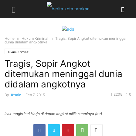
Home
Hukum Kriminal
Tragis, Sopir Angkot ditemukan meninggal
dunia didalam angkotnya
Hukum Kriminal
Tragis, Sopir Angkot
ditemukan meninggal dunia
didalam angkotnya
2208
0
By
Atmin
-
Feb 7, 2015
isak tangis istri Harjo di depan angkot milik suaminya (ctr)