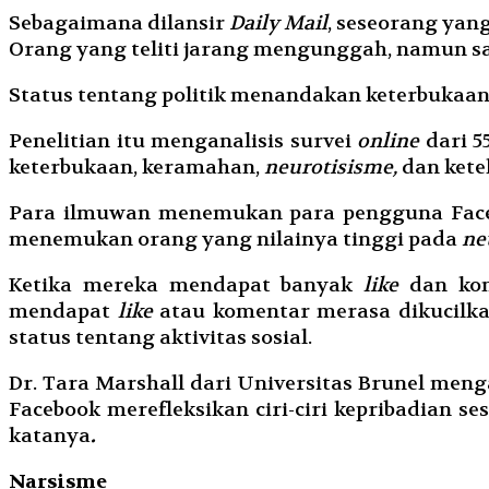
Sebagaimana dilansir
Daily Mail
, seseorang yan
Orang yang teliti jarang mengunggah, namun sa
Status tentang politik menandakan keterbukaan
Penelitian itu menganalisis survei
online
dari 5
keterbukaan, keramahan,
neurotisisme,
dan ketel
Para ilmuwan menemukan para pengguna Faceb
menemukan orang yang nilainya tinggi pada
ne
Ketika mereka mendapat banyak
like
dan kom
mendapat
like
atau komentar merasa dikucilk
status tentang aktivitas sosial.
Dr. Tara Marshall dari Universitas Brunel menga
Facebook merefleksikan ciri-ciri kepribadian 
katanya
.
Narsisme