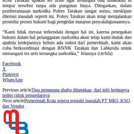
Kota Tarakan apakah tes urine agar tersangka bisa dilakukan di
tempat tersebut tanpa ada pungutan biaya. Ditegaskan, dalam
pemberantasan narkotika Polres Tarakan sangat serius, meskipun
ditemui masalah seperti ini, Polres Tarakan akan tetap menjalankan
prosedur proses hukum bagi pengedar maupun penyalahgunaannya.
“Kami tidak merasa terkendala dengan hal ini, karena penegakan
hukum dalam hal pelanggaran narkotika akan tetap kami tindak dan
apabila kedepannya belum ada solusi dari pemerintah, kami akan
coba berkoordinasi dengan BNNK Tarakan dan Labkesda untuk
menangani tes urin tersangka narkotika,” Jelasnya (ctr/hfa)
Facebook
X
Pinterest
WhatsApp
Previous article
Tiga pengguna shabu ditangkap, dari info ketiganya
polisi ciduk pengedarnya
Next article
Pemerintah Kota segera tengahi masalah PT MKI, KSO
dan Vendor