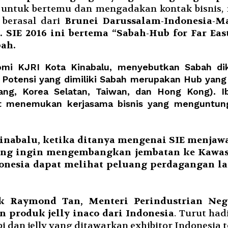
a untuk bertemu dan mengadakan kontak bisnis,
berasal dari
Brunei Darussalam-Indonesia-M
SIE 2016 ini bertema “Sabah-Hub for Far Eas
ah.
mi KJRI Kota Kinabalu, menyebutkan Sabah di
Potensi yang dimiliki Sabah merupakan Hub yang 
pang, Korea Selatan, Taiwan, dan Hong Kong). 
at menemukan kerjasama bisnis yang menguntu
 Kinabalu, ketika ditanya mengenai SIE menj
yang ingin mengembangkan jembatan ke Kawasa
donesia dapat melihat peluang perdagangan l
k Raymond Tan, Menteri Perindustrian Nege
n produk jelly inaco dari Indonesia
. Turut had
 dan jelly yang ditawarkan exhibitor Indonesia t