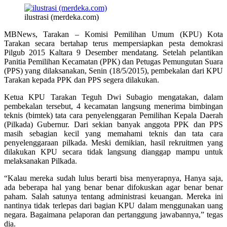
ilustrasi (merdeka.com)
MBNews, Tarakan – Komisi Pemilihan Umum (KPU) Kota
Tarakan secara bertahap terus mempersiapkan pesta demokrasi
Pilgub 2015 Kaltara 9 Desember mendatang. Setelah pelantikan
Panitia Pemilihan Kecamatan (PPK) dan Petugas Pemungutan Suara
(PPS) yang dilaksanakan, Senin (18/5/2015), pembekalan dari KPU
Tarakan kepada PPK dan PPS segera dilakukan.
Ketua KPU Tarakan Teguh Dwi Subagio mengatakan, dalam
pembekalan tersebut, 4 kecamatan langsung menerima bimbingan
teknis (bimtek) tata cara penyelenggaran Pemilihan Kepala Daerah
(Pilkada) Gubernur. Dari sekian banyak anggota PPK dan PPS
masih sebagian kecil yang memahami teknis dan tata cara
penyelenggaraan pilkada. Meski demikian, hasil rekruitmen yang
dilakukan KPU secara tidak langsung dianggap mampu untuk
melaksanakan Pilkada.
“Kalau mereka sudah lulus berarti bisa menyerapnya, Hanya saja,
ada beberapa hal yang benar benar difokuskan agar benar benar
paham. Salah satunya tentang administrasi keuangan. Mereka ini
nantinya tidak terlepas dari bagian KPU dalam menggunakan uang
negara. Bagaimana pelaporan dan pertanggung jawabannya,” tegas
dia.