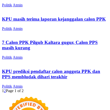
Politik
Atmin
KPU masih terima laporan kejanggalan calon PPK
Politik
Atmin
7 Calon PPK Pilgub Kaltara gugur, Calon PPS
masih kurang
Politik
Atmin
KPU prediksi pendaftar calon anggota PPK dan
PPS membludak dihari terakhir
Politik
Atmin
1
2
Page 1 of 2