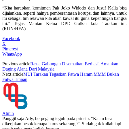
“Kita harapkan komitmen Pak Joko Widodo dan Jusuf Kalla bisa
dijalankan, seperti halnya pemberantasan korupsi dan lainnya, untuk
itu sebagai tim relawan kita akan kawal itu guna kepentingan bangsa
ini.” Tegas Mantan Ketua DPD Golkar kota Tarakan ini.
(RUN/HFA)
Facebook
X
Pinterest
WhatsApp
Previous article
Razia Gabungan Disematkan Berhasil Amankan
Daging Alana Dari Malaysia
Next article
MUI Tarakan Tegaskan Fatwa Haram MMM Bukan
Fatwa Titipan
Atmin
Panggil saja Ady, berpegang teguh pada prinsip: "Kalau bisa
dikerjakan besok kenapa harus sekarang ?" Sudah gak kuliah tapi
masih suka mata kuliah kosong.