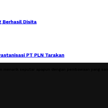
 Berhasil Disita
astanisasi PT PLN Tarakan
en menarik seputar apapun dengan pembawaan yang sant