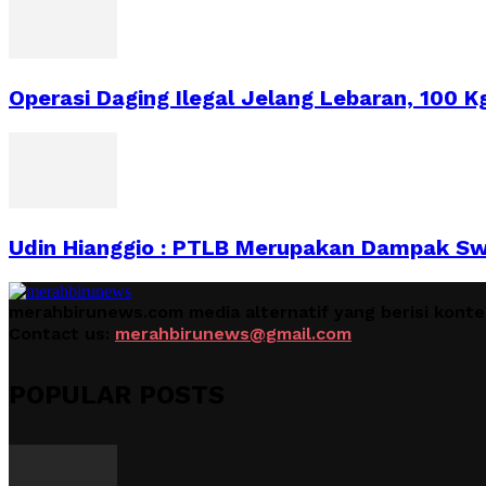
Operasi Daging Ilegal Jelang Lebaran, 100 Kg
Udin Hianggio : PTLB Merupakan Dampak Sw
merahbirunews.com media alternatif yang berisi kont
Contact us:
merahbirunews@gmail.com
POPULAR POSTS