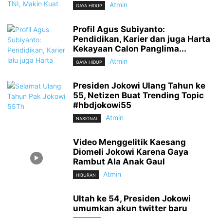
Atmin
GAYA HIDUP
Profil Agus Subiyanto:
Pendidikan, Karier dan juga Harta
Kekayaan Calon Panglima...
Atmin
GAYA HIDUP
Presiden Jokowi Ulang Tahun ke
55, Netizen Buat Trending Topic
#hbdjokowi55
Atmin
NASIONAL
Video Menggelitik Kaesang
Diomeli Jokowi Karena Gaya
Rambut Ala Anak Gaul
Atmin
HIBURAN
Ultah ke 54, Presiden Jokowi
umumkan akun twitter baru