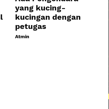
yang kucing-
Tarakan
l
kucingan dengan
petugas
Atmin