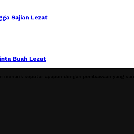
gga Sajian Lezat
inta Buah Lezat
en menarik seputar apapun dengan pembawaan yang sant