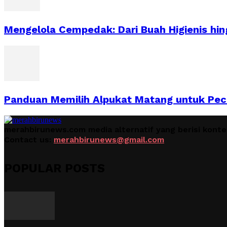
Mengelola Cempedak: Dari Buah Higienis hin
Panduan Memilih Alpukat Matang untuk Pec
merahbirunews.com media alternatif yang berisi kont
Contact us:
merahbirunews@gmail.com
POPULAR POSTS