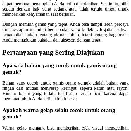
dapat membuat penampilan Anda terlihat berlebihan. Selain itu, pilih
sepatu dengan hak yang sedang atau tidak terlalu tinggi untuk
memberikan kenyamanan saat berjalan.
Dengan memilih gamis yang tepat, Anda bisa tampil lebih percaya
diri meskipun memiliki berat badan yang berlebih. Ingatlah bahwa
penampilan bukan tentang ukuran tubuh, tetapi tentang bagaimana
Anda memadukan pakaian dan aksesori dengan tepat.
Pertanyaan yang Sering Diajukan
Apa saja bahan yang cocok untuk gamis orang
gemuk?
Bahan yang cocok untuk gamis orang gemuk adalah bahan yang
ringan dan mudah menyerap keringat, seperti katun atau rayon.
Hindari bahan yang terlalu tebal atau terlalu licin karena dapat
membuat tubuh Anda terlihat lebih besar.
Apakah warna gelap selalu cocok untuk orang
gemuk?
Warna gelap memang bisa memberikan efek visual mengecilkan