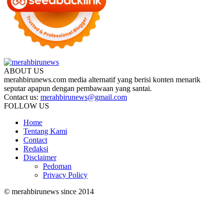
ABOUT US
merahbirunews.com media alternatif yang berisi konten menarik
seputar apapun dengan pembawaan yang santai.
Contact us:
merahbirunews@gmail.com
FOLLOW US
Home
Tentang Kami
Contact
Redaksi
Disclaimer
Pedoman
Privacy Policy
© merahbirunews since 2014