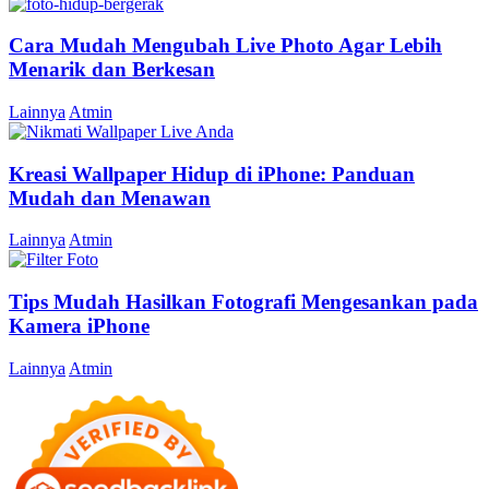
Cara Mudah Mengubah Live Photo Agar Lebih
Menarik dan Berkesan
Lainnya
Atmin
Kreasi Wallpaper Hidup di iPhone: Panduan
Mudah dan Menawan
Lainnya
Atmin
Tips Mudah Hasilkan Fotografi Mengesankan pada
Kamera iPhone
Lainnya
Atmin