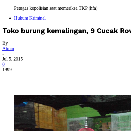
Petugas kepolisian saat memeriksa TKP (hfa)
Hukum Kriminal
Toko burung kemalingan, 9 Cucak R
By
Atmin
-
Jul 5, 2015
0
1999