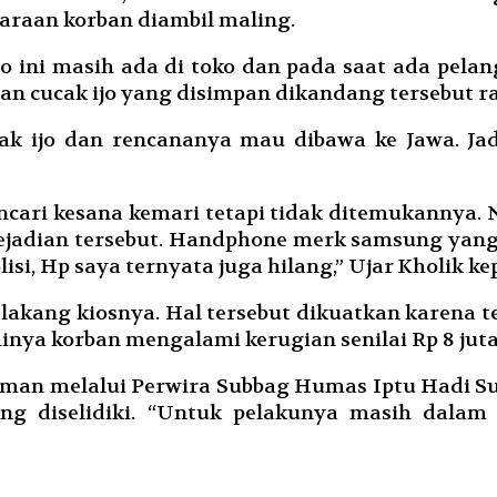
araan korban diambil maling.
jo ini masih ada di toko dan pada saat ada pe
ilan cucak ijo yang disimpan dikandang tersebut ra
ak ijo dan rencananya mau dibawa ke Jawa. J
ncari kesana kemari tetapi tidak ditemukannya.
kejadian tersebut. Handphone merk samsung yang d
lisi, Hp saya ternyata juga hilang,” Ujar Kholik k
lakang kiosnya. Hal tersebut dikuatkan karena t
minya korban mengalami kerugian senilai Rp 8 juta
hman melalui Perwira Subbag Humas Iptu Hadi Su
g diselidiki. “Untuk pelakunya masih dalam p