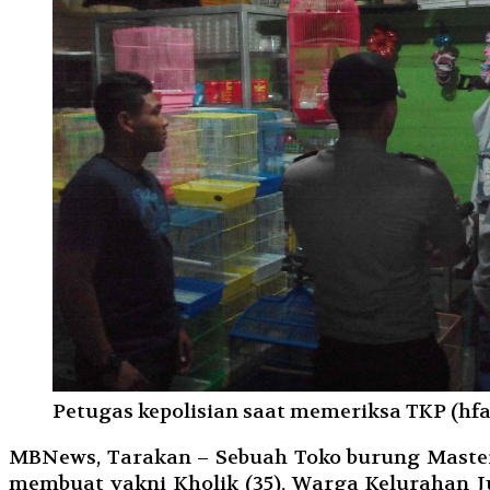
Petugas kepolisian saat memeriksa TKP (hfa
MBNews, Tarakan – Sebuah Toko burung Master 
membuat yakni Kholik (35), Warga Kelurahan J