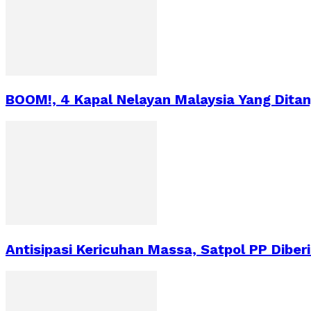
BOOM!, 4 Kapal Nelayan Malaysia Yang Dita
Antisipasi Kericuhan Massa, Satpol PP Diber