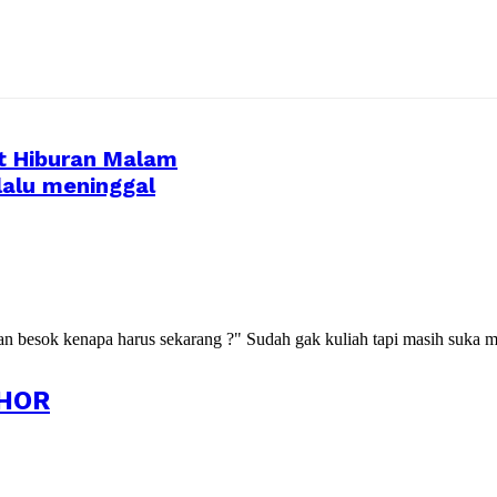
t Hiburan Malam
lalu meninggal
kan besok kenapa harus sekarang ?" Sudah gak kuliah tapi masih suka m
HOR