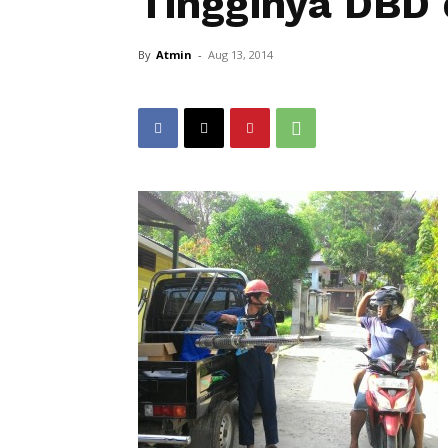
Tingginya DBD 
By
Atmin
-
Aug 13, 2014