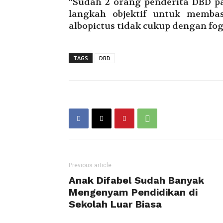
“Sudah 2 orang penderita DBD p
langkah objektif untuk memba
albopictus tidak cukup dengan fo
TAGS
DBD
Previous article
Anak Difabel Sudah Banyak
Mengenyam Pendidikan di
Sekolah Luar Biasa