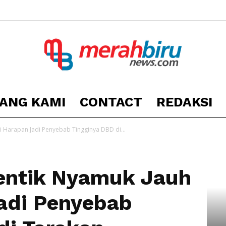
ANG KAMI
CONTACT
REDAKSI
Berita
i Harapan Jadi Penyebab Tingginya DBD di...
entik Nyamuk Jauh
Kota
adi Penyebab