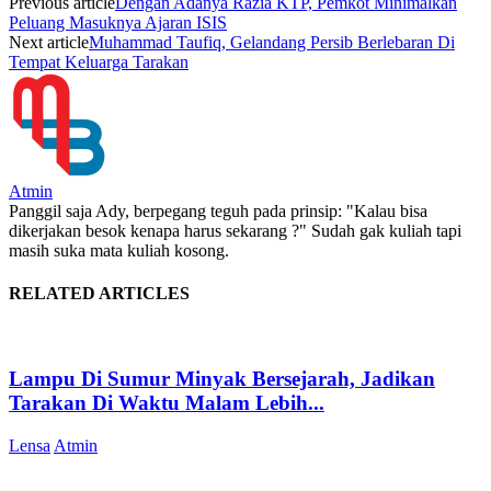
Previous article
Dengan Adanya Razia KTP, Pemkot Minimalkan
Peluang Masuknya Ajaran ISIS
Next article
Muhammad Taufiq, Gelandang Persib Berlebaran Di
Tempat Keluarga Tarakan
Atmin
Panggil saja Ady, berpegang teguh pada prinsip: "Kalau bisa
dikerjakan besok kenapa harus sekarang ?" Sudah gak kuliah tapi
masih suka mata kuliah kosong.
RELATED ARTICLES
Lampu Di Sumur Minyak Bersejarah, Jadikan
Tarakan Di Waktu Malam Lebih...
Lensa
Atmin