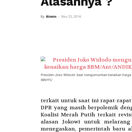
Alasannya ?
By
Atmin
-
Nov 25, 2014
Presiden Joko Widodo Saat mengumumkan kenaikan harga
WAHYU
terkait untuk saat ini rapat-rap
DPR yang masih berpolemik deng
Koalisi Merah Putih terkait revi
alasan Jokowi untuk melarang
menegaskan, pemerintah baru a