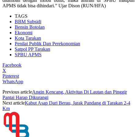
ditambah dengan mobil butut, maka antrian di SPBU maupun
APMS tidak bisa dihindari.” Ujar Dison (RUN/HFA)
TAGS
BBM Subsidi
Bensin Botolan
Ekonomi
Kota Tarakan
Penilai Publik Dan Perekonomian
Satpol PP Tarakan
SPBU APMS
Facebook
X
Pinterest
WhatsApp
Previous article
Angin Kencang, Aktivitas Di Lautan dan Pinggir
Pantai Harap Dikurangi
Next article
Kabut Asap Dari Berau, Jarak Pandang di Tarakan 2-4
Km