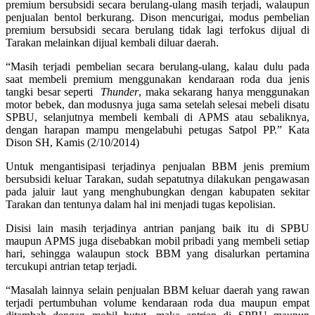
premium bersubsidi secara berulang-ulang masih terjadi, walaupun
penjualan bentol berkurang. Dison mencurigai, modus pembelian
premium bersubsidi secara berulang tidak lagi terfokus dijual di
Tarakan melainkan dijual kembali diluar daerah.
“Masih terjadi pembelian secara berulang-ulang, kalau dulu pada
saat membeli premium menggunakan kendaraan roda dua jenis
tangki besar seperti
Thunder
, maka sekarang hanya menggunakan
motor bebek, dan modusnya juga sama setelah selesai mebeli disatu
SPBU, selanjutnya membeli kembali di APMS atau sebaliknya,
dengan harapan mampu mengelabuhi petugas Satpol PP.” Kata
Dison SH, Kamis (2/10/2014)
Untuk mengantisipasi terjadinya penjualan BBM jenis premium
bersubsidi keluar Tarakan, sudah sepatutnya dilakukan pengawasan
pada jaluir laut yang menghubungkan dengan kabupaten sekitar
Tarakan dan tentunya dalam hal ini menjadi tugas kepolisian.
Disisi lain masih terjadinya antrian panjang baik itu di SPBU
maupun APMS juga disebabkan mobil pribadi yang membeli setiap
hari, sehingga walaupun stock BBM yang disalurkan pertamina
tercukupi antrian tetap terjadi.
“Masalah lainnya selain penjualan BBM keluar daerah yang rawan
terjadi pertumbuhan volume kendaraan roda dua maupun empat