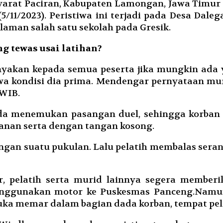
arat Paciran, Kabupaten Lamongan, Jawa Timur 
/11/2023). Peristiwa ini terjadi pada Desa Daleg
aman salah satu sekolah pada Gresik.
ng tewas usai latihan?
nyakan kepada semua peserta jika mungkin ada
wa kondisi dia prima. Mendengar pernyataan mur
 WIB.
ada menemukan pasangan duel, sehingga korban 
manan serta dengan tangan kosong.
engan suatu pukulan. Lalu pelatih membalas se
ar, pelatih serta murid lainnya segera member
enggunakan motor ke Puskesmas Panceng.Namu
 luka memar dalam bagian dada korban, tempat pe