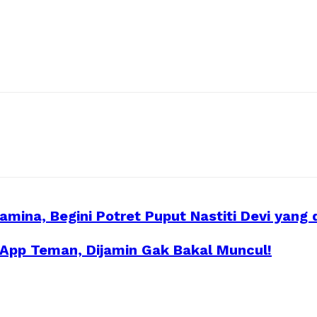
amina, Begini Potret Puput Nastiti Devi ya
pp Teman, Dijamin Gak Bakal Muncul!