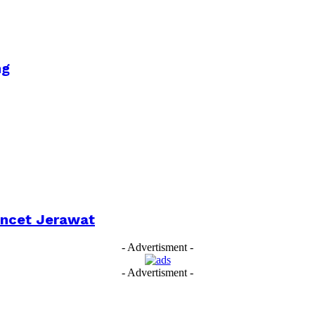
ng
encet Jerawat
- Advertisment -
- Advertisment -