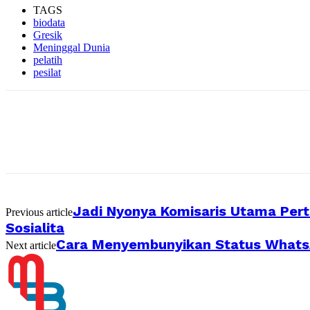
TAGS
biodata
Gresik
Meninggal Dunia
pelatih
pesilat
Jadi Nyonya Komisaris Utama Pert
Previous article
Sosialita
Cara Menyembunyikan Status WhatsA
Next article