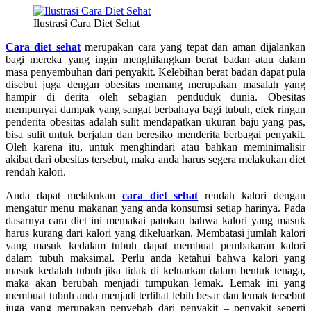
Ilustrasi Cara Diet Sehat
Cara diet sehat
merupakan cara yang tepat dan aman dijalankan
bagi mereka yang ingin menghilangkan berat badan atau dalam
masa penyembuhan dari penyakit. Kelebihan berat badan dapat pula
disebut juga dengan obesitas memang merupakan masalah yang
hampir di derita oleh sebagian penduduk dunia. Obesitas
mempunyai dampak yang sangat berbahaya bagi tubuh, efek ringan
penderita obesitas adalah sulit mendapatkan ukuran baju yang pas,
bisa sulit untuk berjalan dan beresiko menderita berbagai penyakit.
Oleh karena itu, untuk menghindari atau bahkan meminimalisir
akibat dari obesitas tersebut, maka anda harus segera melakukan diet
rendah kalori.
Anda dapat melakukan
cara diet sehat
rendah kalori dengan
mengatur menu makanan yang anda konsumsi setiap harinya. Pada
dasarnya cara diet ini memakai patokan bahwa kalori yang masuk
harus kurang dari kalori yang dikeluarkan. Membatasi jumlah kalori
yang masuk kedalam tubuh dapat membuat pembakaran kalori
dalam tubuh maksimal. Perlu anda ketahui bahwa kalori yang
masuk kedalah tubuh jika tidak di keluarkan dalam bentuk tenaga,
maka akan berubah menjadi tumpukan lemak. Lemak ini yang
membuat tubuh anda menjadi terlihat lebih besar dan lemak tersebut
juga yang merupakan penyebab dari penyakit – penyakit seperti