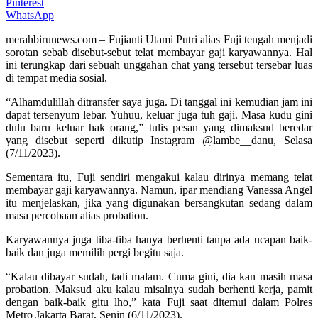
Pinterest
WhatsApp
merahbirunews.com – Fujianti Utami Putri alias Fuji tengah menjadi
sorotan sebab disebut-sebut telat membayar gaji karyawannya. Hal
ini terungkap dari sebuah unggahan chat yang tersebut tersebar luas
di tempat media sosial.
“Alhamdulillah ditransfer saya juga. Di tanggal ini kemudian jam ini
dapat tersenyum lebar. Yuhuu, keluar juga tuh gaji. Masa kudu gini
dulu baru keluar hak orang,” tulis pesan yang dimaksud beredar
yang disebut seperti dikutip Instagram @lambe__danu, Selasa
(7/11/2023).
Sementara itu, Fuji sendiri mengakui kalau dirinya memang telat
membayar gaji karyawannya. Namun, ipar mendiang Vanessa Angel
itu menjelaskan, jika yang digunakan bersangkutan sedang dalam
masa percobaan alias probation.
Karyawannya juga tiba-tiba hanya berhenti tanpa ada ucapan baik-
baik dan juga memilih pergi begitu saja.
“Kalau dibayar sudah, tadi malam. Cuma gini, dia kan masih masa
probation. Maksud aku kalau misalnya sudah berhenti kerja, pamit
dengan baik-baik gitu lho,” kata Fuji saat ditemui dalam Polres
Metro Jakarta Barat, Senin (6/11/2023).