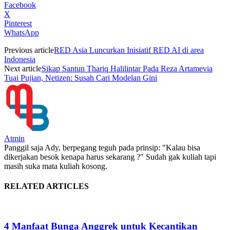
Facebook
X
Pinterest
WhatsApp
Previous article
RED Asia Luncurkan Inisiatif RED AI di area
Indonesia
Next article
Sikap Santun Thariq Halilintar Pada Reza Artamevia
Tuai Pujian, Netizen: Susah Cari Modelan Gini
Atmin
Panggil saja Ady, berpegang teguh pada prinsip: "Kalau bisa
dikerjakan besok kenapa harus sekarang ?" Sudah gak kuliah tapi
masih suka mata kuliah kosong.
RELATED ARTICLES
4 Manfaat Bunga Anggrek untuk Kecantikan