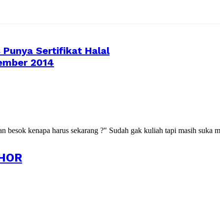
unya Sertifikat Halal
sember 2014
kan besok kenapa harus sekarang ?" Sudah gak kuliah tapi masih suka m
HOR