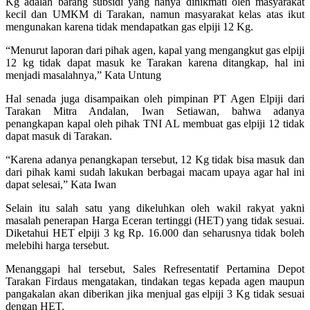
Kg adalah barang subsidi yang hanya dinikmati oleh masyarakat
kecil dan UMKM di Tarakan, namun masyarakat kelas atas ikut
mengunakan karena tidak mendapatkan gas elpiji 12 Kg.
“Menurut laporan dari pihak agen, kapal yang mengangkut gas elpiji
12 kg tidak dapat masuk ke Tarakan karena ditangkap, hal ini
menjadi masalahnya,” Kata Untung
Hal senada juga disampaikan oleh pimpinan PT Agen Elpiji dari
Tarakan Mitra Andalan, Iwan Setiawan, bahwa adanya
penangkapan kapal oleh pihak TNI AL membuat gas elpiji 12 tidak
dapat masuk di Tarakan.
“Karena adanya penangkapan tersebut, 12 Kg tidak bisa masuk dan
dari pihak kami sudah lakukan berbagai macam upaya agar hal ini
dapat selesai,” Kata Iwan
Selain itu salah satu yang dikeluhkan oleh wakil rakyat yakni
masalah penerapan Harga Eceran tertinggi (HET) yang tidak sesuai.
Diketahui HET elpiji 3 kg Rp. 16.000 dan seharusnya tidak boleh
melebihi harga tersebut.
Menanggapi hal tersebut, Sales Refresentatif Pertamina Depot
Tarakan Firdaus mengatakan, tindakan tegas kepada agen maupun
pangakalan akan diberikan jika menjual gas elpiji 3 Kg tidak sesuai
dengan HET.