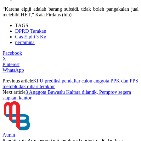
“Karena elpiji adalah barang subsidi, tidak boleh pangakalan jual
melebihi HET,” Kata Firdaus (hfa)
TAGS
DPRD Tarakan
Gas Elpiji 3 Kg
pertamina
Facebook
X
Pinterest
WhatsApp
Previous article
KPU prediksi pendaftar calon anggota PPK dan PPS
membludak dihari terakhir
Next article
3 Anggota Bawaslu Kaltara dilantik, Pemprov segera
siapkan kantor
Atmin
Panggil saja Ady, berpegang teguh pada prinsip: "Kalau bisa