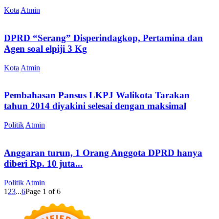
Kota
Atmin
DPRD “Serang” Disperindagkop, Pertamina dan
Agen soal elpiji 3 Kg
Kota
Atmin
Pembahasan Pansus LKPJ Walikota Tarakan
tahun 2014 diyakini selesai dengan maksimal
Politik
Atmin
Anggaran turun, 1 Orang Anggota DPRD hanya
diberi Rp. 10 juta...
Politik
Atmin
1
2
3
...
6
Page 1 of 6