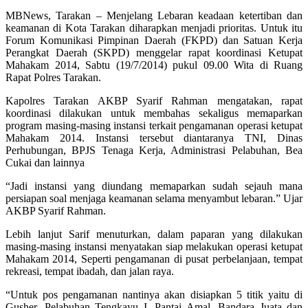
MBNews, Tarakan – Menjelang Lebaran keadaan ketertiban dan
keamanan di Kota Tarakan diharapkan menjadi prioritas. Untuk itu
Forum Komunikasi Pimpinan Daerah (FKPD) dan Satuan Kerja
Perangkat Daerah (SKPD) menggelar rapat koordinasi Ketupat
Mahakam 2014, Sabtu (19/7/2014) pukul 09.00 Wita di Ruang
Rapat Polres Tarakan.
Kapolres Tarakan AKBP Syarif Rahman mengatakan, rapat
koordinasi dilakukan untuk membahas sekaligus memaparkan
program masing-masing instansi terkait pengamanan operasi ketupat
Mahakam 2014. Instansi tersebut diantaranya TNI, Dinas
Perhubungan, BPJS Tenaga Kerja, Administrasi Pelabuhan, Bea
Cukai dan lainnya
“Jadi instansi yang diundang memaparkan sudah sejauh mana
persiapan soal menjaga keamanan selama menyambut lebaran.” Ujar
AKBP Syarif Rahman.
Lebih lanjut Sarif menuturkan, dalam paparan yang dilakukan
masing-masing instansi menyatakan siap melakukan operasi ketupat
Mahakam 2014, Seperti pengamanan di pusat perbelanjaan, tempat
rekreasi, tempat ibadah, dan jalan raya.
“Untuk pos pengamanan nantinya akan disiapkan 5 titik yaitu di
Gusher, Pelabuhan Tengkayu I, Pantai Amal, Bandara Juata dan