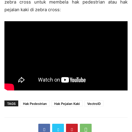
zebra cross untuk membela hak pedestrian atau hak
pejalan kaki di zebra cross:
TAGS
Hak Pedestrian
Hak Pejalan Kaki
VectroID