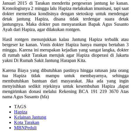
Januari 2015 di Tarakan menderita pergeseran jantung ke kanan.
Kronologisnya 2 minggu lalu Hapiza melakukan imunisasi, tapi saat
dokter memeriksa kondisinya dengan stetoskop untuk mendengar
detak jantung Hapiza, disana tidak terdengar suara detak
jantungnya. Maka dokter pun menyarankan Bapak Agus Susanto
Ayah dari Hapiza, agar dilakukan rontgen.
Hasil rontgen menunjukkan kalau Jantung Hapiza terbalik atau
bergeser ke kanan. Vonis dokter Hapiza hanya mampu bertahan 3
minggu. Karena ini merupakan kejadian yang sangat langka, dokter
di rumah sakit Tarakan merujuk agar Hapiza dioperasi di Jakarta
yakni Di Rumah Sakit Jantung Harapan Kita.
Karena Biaya yang dibutuhkan pastinya hingga ratusan juta orang
tua Hapiza tidak mampu untuk membayarnya, sehingga
membutuhkan bantuan dari masyarakat. Jika ada yang ingin
menyisihkan sedikit rejekinya untuk kesembuhan Hapiza ,dapat
mengirimkan donasi melalui Rekening BCA 191 219 3670 Atas
nama Agus Susanto (hfa)
TAGS
Hapiza
Kelainan Jantung
Kota Tarakan
MBNPeduli