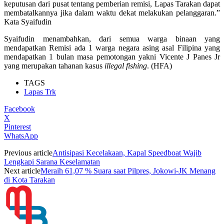
keputusan dari pusat tentang pemberian remisi, Lapas Tarakan dapat
membatalkannya jika dalam waktu dekat melakukan pelanggaran.”
Kata Syaifudin
Syaifudin menambahkan, dari semua warga binaan yang
mendapatkan Remisi ada 1 warga negara asing asal Filipina yang
mendapatkan 1 bulan masa pemotongan yakni Vicente J Panes Jr
yang merupakan tahanan kasus
illegal fishing
. (HFA)
TAGS
Lapas Trk
Facebook
X
Pinterest
WhatsApp
Previous article
Antisipasi Kecelakaan, Kapal Speedboat Wajib
Lengkapi Sarana Keselamatan
Next article
Meraih 61,07 % Suara saat Pilpres, Jokowi-JK Menang
di Kota Tarakan