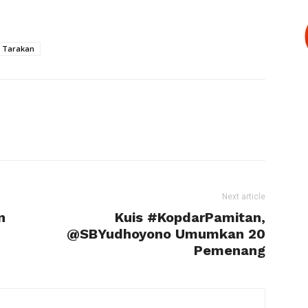
 Tarakan
Next article
n
Kuis #KopdarPamitan,
@SBYudhoyono Umumkan 20
Pemenang