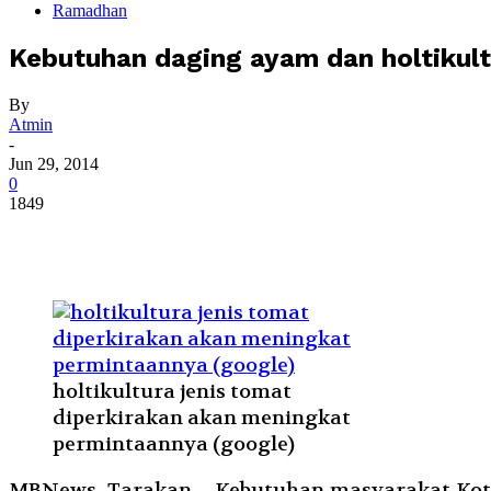
Ramadhan
Kebutuhan daging ayam dan holtikul
By
Atmin
-
Jun 29, 2014
0
1849
holtikultura jenis tomat
diperkirakan akan meningkat
permintaannya (google)
MBNews, Tarakan – Kebutuhan masyarakat Kota 