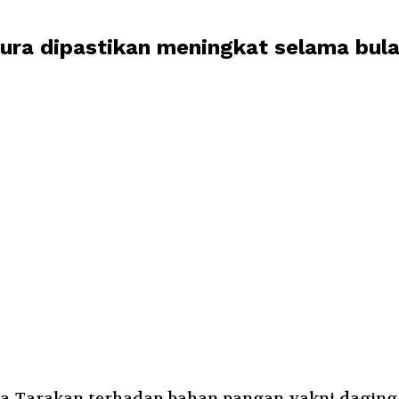
tura dipastikan meningkat selama bul
Tarakan terhadap bahan pangan yakni daging ay