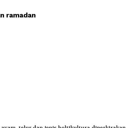
an ramadan
am, telur dan jenis holtikultura diperkirakan