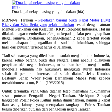
Dua kapal nelayan asing yang diledakan (hfa)
MBNews, Tarakan –
Peledakan barang bukti Kapal Motor (KM)
Rizky dan Wira Setia yang telah dilakukan
sesuai dengan aturan
Menteri Perikanan dan Kelautan (KKP) Republik Indonesia. Hal ini
dilakukan agar memberikan efek jera kepada pelaku penangkap ikan
illegal lainnya. Dijelaskan, penenggelaman 2 kapal tersebut sudah
melalui tahapan di pengadilan dan sudah di inkrahkan, sehingga
hasil dari putusan tersebut harus di Jalankan.
“Jadi sebenarnya yang diledakan ini sudah menjadi milik Indonesia,
karena setiap barang bukti dari Negara asing apabila dilakukan
penyitaan oleh negara Indonesia, maka akan beralih menjadi milik
Indonesia sehingga hak hukumnya mengikuti aturan Indonesia
sebab di peraturan internasional sudah diatur,” Jelas Kombes
Bastomy Sanap Wadir Polair Barhankam Mabes Polri kepada
merahbirunews.com, Rabu (19/3/2015)
Untuk tersangka yang telah ditahan tetap menjalani hukumannya
sesuai putusan Pengadilan Negeri Tarakan. Meskipun 2 kapal
tangkapan Polair Polda Kaltim sudah dimusnahkan, namun 2 kapal
ikan asing lainnya yang merupakan tangkapan Polres Tarakan
belum diberikan putusan dari pengadilan negeri Tarakan.