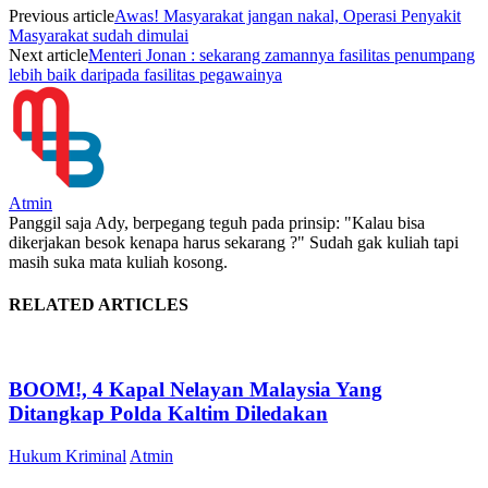
Previous article
Awas! Masyarakat jangan nakal, Operasi Penyakit
Masyarakat sudah dimulai
Next article
Menteri Jonan : sekarang zamannya fasilitas penumpang
lebih baik daripada fasilitas pegawainya
Atmin
Panggil saja Ady, berpegang teguh pada prinsip: "Kalau bisa
dikerjakan besok kenapa harus sekarang ?" Sudah gak kuliah tapi
masih suka mata kuliah kosong.
RELATED ARTICLES
BOOM!, 4 Kapal Nelayan Malaysia Yang
Ditangkap Polda Kaltim Diledakan
Hukum Kriminal
Atmin