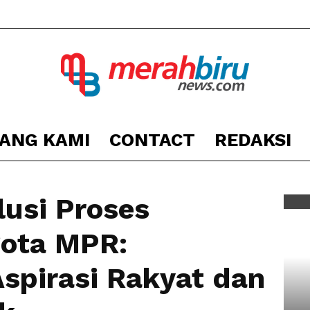
ANG KAMI
CONTACT
REDAKSI
Berita
n Anggota MPR: Mencocokkan Aspirasi Rakyat dan Dinamika Politik
usi Proses
gota MPR:
Kota
spirasi Rakyat dan