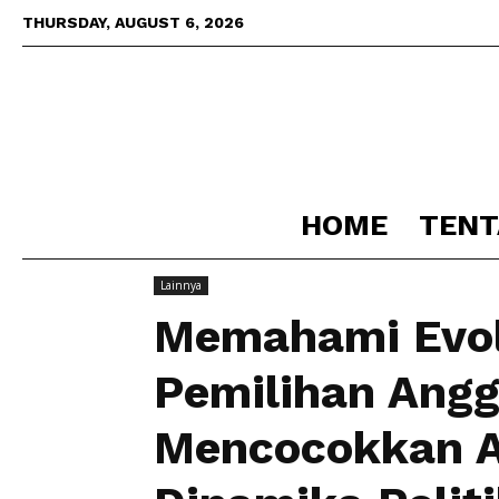
THURSDAY, AUGUST 6, 2026
HOME
TENT
Home
Lainnya
Memahami Evolusi Proses Pemiliha
Lainnya
Memahami Evol
Pemilihan Ang
Mencocokkan A