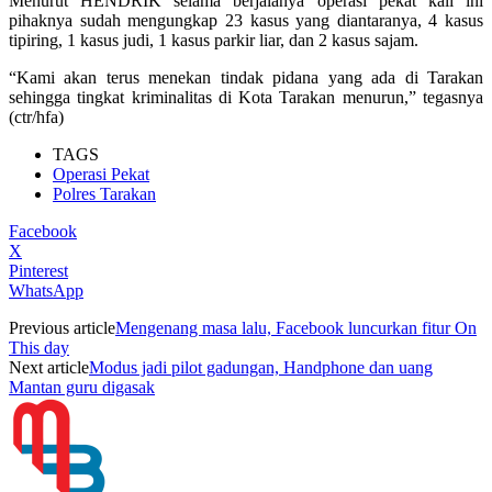
Menurut HENDRIK selama berjalanya operasi pekat kali ini
pihaknya sudah mengungkap 23 kasus yang diantaranya, 4 kasus
tipiring, 1 kasus judi, 1 kasus parkir liar, dan 2 kasus sajam.
“Kami akan terus menekan tindak pidana yang ada di Tarakan
sehingga tingkat kriminalitas di Kota Tarakan menurun,” tegasnya
(ctr/hfa)
TAGS
Operasi Pekat
Polres Tarakan
Facebook
X
Pinterest
WhatsApp
Previous article
Mengenang masa lalu, Facebook luncurkan fitur On
This day
Next article
Modus jadi pilot gadungan, Handphone dan uang
Mantan guru digasak