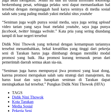
juga akan mengikuti. Selain itu saat ini dunia informasi teknologi
berkembang pesat, sehingga pelaku seni dapat memanfaatkan hal
tersebut dengan mengunggah hasil karya seninya di media sosial
salah satu yang paling mudah yakni melalui situs
youtube
“Seniman juga wajib punya sosial media, saya juga sering
upload
video tarian yang saya buat melalui
youtube
, saya juga punya
facebook, twitter
hingga
website
.” Kata pria yang sering diundang
tampil di luar negeri tersebut
Didik Nini Thowok yang terkenal dengan kemampuan tariannya
tersebut menambahkan, bekal kreatifitas yang tinggi dari pekerja
seni di Tarakan harus juga diimbangi dengan memiliki modal
promosi yang baik. Jika promosi kurang termasuk peran dari
pemerintah daerah semua akan sia-sia.
“Seniman juga harus mempunyai jiwa promosi yang kuat dong,
karena promosi merupakan salah satu strategi dari manajemen, itu
harus kuat dan saya harapkan seniman di Tarakan dapat
meningkatkan hal tersebut.” Pungkas Didik Nini Thowok (HFA)
TAGS
Didik Nini Thowok
Kota Tarakan
Media Sosial
Pekerja Seni