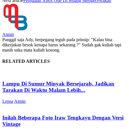
Next article
Penjualan Xbox One Di Jepang Mengecewakan
Atmin
Panggil saja Ady, berpegang teguh pada prinsip: "Kalau bisa
dikerjakan besok kenapa harus sekarang ?" Sudah gak kuliah tapi
masih suka mata kuliah kosong.
RELATED ARTICLES
Lampu Di Sumur Minyak Bersejarah, Jadikan
Tarakan Di Waktu Malam Lebih...
Lensa
Atmin
Inilah Beberapa Foto Iraw Tengkayu Dengan Versi
Vintage