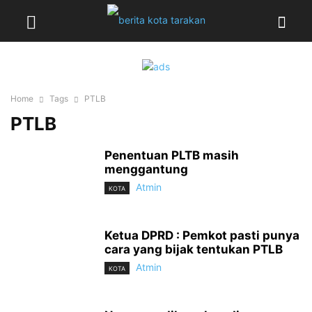
Home
Tags
PTLB
PTLB
Penentuan PLTB masih
menggantung
Atmin
KOTA
Ketua DPRD : Pemkot pasti punya
cara yang bijak tentukan PTLB
Atmin
KOTA