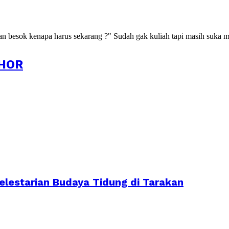
kan besok kenapa harus sekarang ?" Sudah gak kuliah tapi masih suka m
HOR
lestarian Budaya Tidung di Tarakan