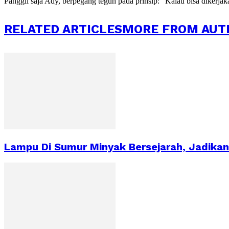
Panggil saja Ady, berpegang teguh pada prinsip: "Kalau bisa dikerja
RELATED ARTICLES
MORE FROM AUT
Lampu Di Sumur Minyak Bersejarah, Jadikan