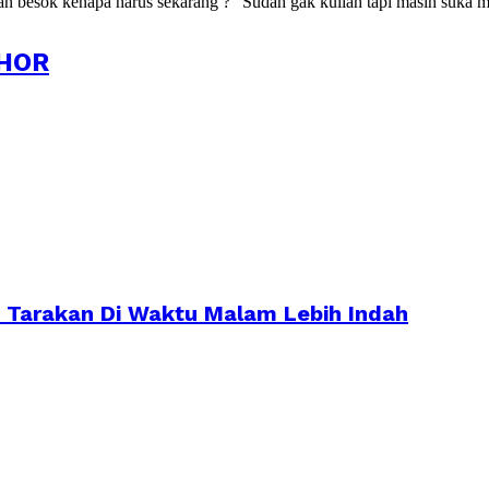
kan besok kenapa harus sekarang ?" Sudah gak kuliah tapi masih suka m
HOR
 Tarakan Di Waktu Malam Lebih Indah