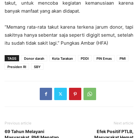
takut, untuk mencoba kegiatan kemanusiaan karena
banyak manfaat yang akan didapat.
“Memang rata-rata takut karena terkena jarum donor, tapi
sakitnya hanya sebentar saja seperti digigit semut, setelah
itu sudah tidak sakit lagi.” Pungkas Ambar (HFA)
TAGS
Donor darah
Kota Tarakan
PDDI
PIN Emas
PMI
Presiden RI
SBY
Previous article
Next article
69 Tahun Melayani
Efek Positif PTLB,
Masyarakat, PMI Menatap
Masyarakat Hemat