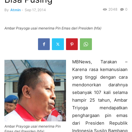
2048
0
By
Atmin
-
Sep 17, 2014
Ambar Prayoga usai menerima Pin Emas dari Presiden (hfa)
MBNews, Tarakan –
Karena rasa kemanusiaan
yang tinggi dengan cara
mendonorkan darahnya
sebanyak 107 kali selama
hampir 25 tahun, Ambar
Triyoga mendapatkan
penghargaan pin emas
dari Presiden Republik
Ambar Prayoga usai menerima Pin
Indonesia Susilo Bambang
Emas dari Presiden (hfa)