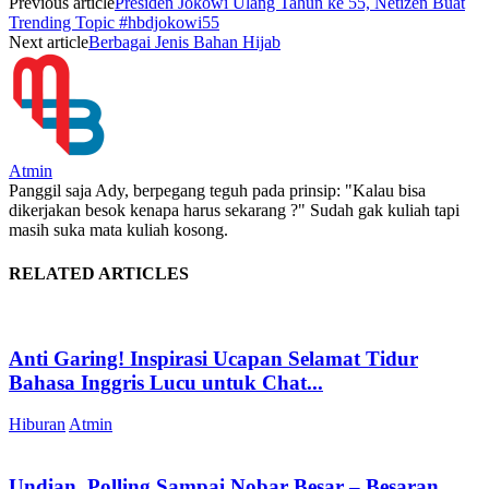
Previous article
Presiden Jokowi Ulang Tahun ke 55, Netizen Buat
Trending Topic #hbdjokowi55
Next article
Berbagai Jenis Bahan Hijab
Atmin
Panggil saja Ady, berpegang teguh pada prinsip: "Kalau bisa
dikerjakan besok kenapa harus sekarang ?" Sudah gak kuliah tapi
masih suka mata kuliah kosong.
RELATED ARTICLES
Anti Garing! Inspirasi Ucapan Selamat Tidur
Bahasa Inggris Lucu untuk Chat...
Hiburan
Atmin
Undian, Polling Sampai Nobar Besar – Besaran