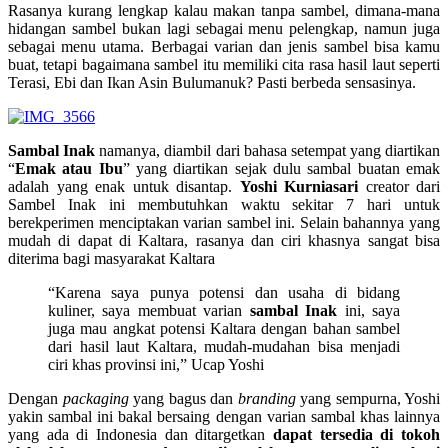
R
asanya kurang lengkap kalau makan tanpa sambel, dimana-mana
hidangan sambel bukan lagi sebagai menu pelengkap, namun juga
sebagai menu utama. Berbagai varian dan jenis sambel bisa kamu
buat, tetapi bagaimana sambel itu memiliki cita rasa hasil laut seperti
Terasi, Ebi dan Ikan Asin Bulumanuk? Pasti berbeda sensasinya.
Sambal Inak
namanya, diambil dari bahasa setempat yang diartikan
“
Emak atau Ibu
” yang diartikan sejak dulu sambal buatan emak
adalah yang enak untuk disantap.
Yoshi Kurniasari
creator dari
Sambel Inak ini membutuhkan waktu sekitar 7 hari untuk
berekperimen menciptakan varian sambel ini. Selain bahannya yang
mudah di dapat di Kaltara, rasanya dan ciri khasnya sangat bisa
diterima bagi masyarakat Kaltara
“Karena saya punya potensi dan usaha di bidang
kuliner, saya membuat varian
sambal Inak
ini, saya
juga mau angkat potensi Kaltara dengan bahan sambel
dari hasil laut Kaltara, mudah-mudahan bisa menjadi
ciri khas provinsi ini,” Ucap Yoshi
Dengan
packaging
yang bagus dan
branding
yang sempurna, Yoshi
yakin sambal ini bakal bersaing dengan varian sambal khas lainnya
yang ada di Indonesia dan ditargetkan
dapat tersedia di tokoh