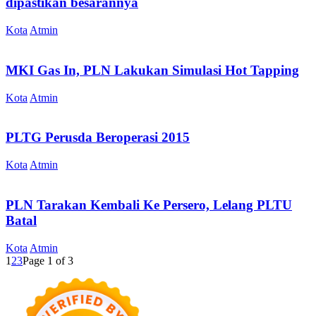
dipastikan besarannya
Kota
Atmin
MKI Gas In, PLN Lakukan Simulasi Hot Tapping
Kota
Atmin
PLTG Perusda Beroperasi 2015
Kota
Atmin
PLN Tarakan Kembali Ke Persero, Lelang PLTU
Batal
Kota
Atmin
1
2
3
Page 1 of 3