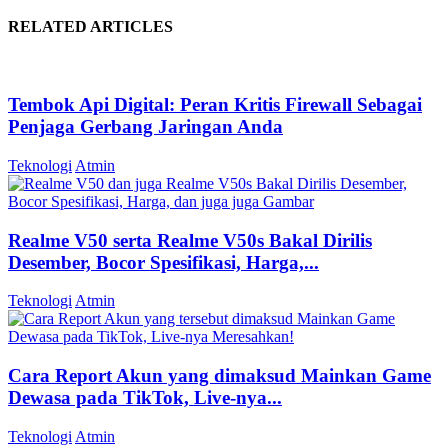
RELATED ARTICLES
Tembok Api Digital: Peran Kritis Firewall Sebagai
Penjaga Gerbang Jaringan Anda
Teknologi
Atmin
Realme V50 serta Realme V50s Bakal Dirilis
Desember, Bocor Spesifikasi, Harga,...
Teknologi
Atmin
Cara Report Akun yang dimaksud Mainkan Game
Dewasa pada TikTok, Live-nya...
Teknologi
Atmin