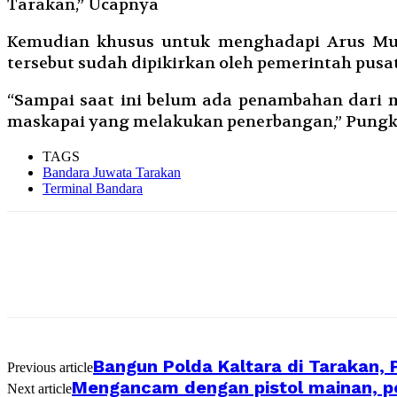
Tarakan,” Ucapnya
Kemudian khusus untuk menghadapi Arus Mud
tersebut sudah dipikirkan oleh pemerintah pusa
“Sampai saat ini belum ada penambahan dari 
maskapai yang melakukan penerbangan,” Pungka
TAGS
Bandara Juwata Tarakan
Terminal Bandara
Bangun Polda Kaltara di Tarakan, 
Previous article
Mengancam dengan pistol mainan, p
Next article